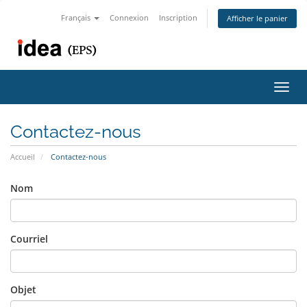
Français
Connexion
Inscription
Afficher le panier
Bascu
la
navig
Contactez-nous
Accueil
Contactez-nous
Nom
Courriel
Objet