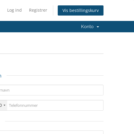
Log ind
Registrer
Vis bestillingskurv
Konto
n
0