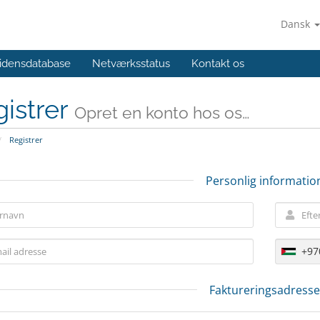
Dansk
idensdatabase
Netværksstatus
Kontakt os
istrer
Opret en konto hos os…
Registrer
Personlig informatio
+97
Faktureringsadresse